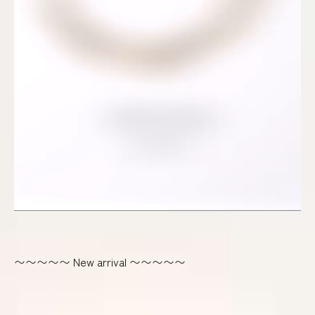
〜〜〜〜〜 New arrival 〜〜〜〜〜